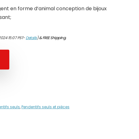
rgent en forme d’animal conception de bijoux
sant;
2024 15:07 PST-
Details
)
&
FREE Shipping
.
ntifs seuls
,
Pendentifs seuls et pièces