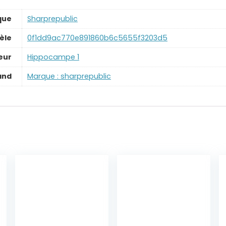
que
‎Sharprepublic
èle
‎0f1dd9ac770e891860b6c5655f3203d5
eur
‎Hippocampe 1
and
Marque : sharprepublic