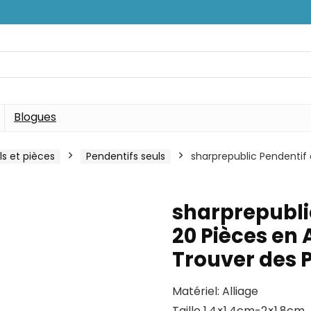
Blogues
ls et pièces
Pendentifs seuls
sharprepublic Pendentif 
sharprepubli
20 Pièces en 
Trouver des 
Matériel: Alliage
Taille 1.4×1.4cm-2×1.8cm