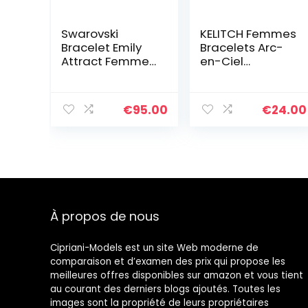
Swarovski
KELITCH Femmes
Bracelet Emily
Bracelets Arc-
Attract Femme,
en-Ciel
Coupe Ronde,
Bracelets en
Métal Rhodié,
Perles Tila
Taille M, Blanc
Bracelets
€
95.00
€
24.00
Elastique
Colorés Fait À La
Main Bijoux
À propos de nous
Cipriani-Models est un site Web moderne de
comparaison et d’examen des prix qui propose les
meilleures offres disponibles sur amazon et vous tient
au courant des derniers blogs ajoutés. Toutes les
images sont la propriété de leurs propriétaires