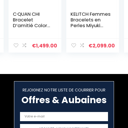
C·QUAN CHI
KELITCH Femmes
Bracelet
Bracelets en
D’amitié Coloré
Perles Miyuki
pour Femmes
Bonbons
Bracelets
Bracelets
Extensibles De
D’amitié Colorés
€
1,499.00
€
2,099.00
Perles Tila
Bracelets De
Bracelets
Perle TILA
Charme
Extensibles
Bijoux Fait À La
Main Vintage
REJOIGNEZ NOTRE LISTE DE COURRIER POUR
Offres & Aubaines