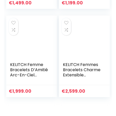
Fait A La Main pour
Corde Tressée à
€
1,499.00
€
1,199.00
Femmes-017A
La Main
KELITCH Femme
KELITCH Femmes
Bracelets D’Amitié
Bracelets Charme
Arc-En-Ciel
Extensible
Bracelets Rang De
Bracelets D’amitié
Plage Faits À La
Colorés Bracelets
Main Bracelets
Rang De Bonbons
€
1,999.00
€
2,599.00
Miyuki Pour
Miyuki TILA Perles
Femme