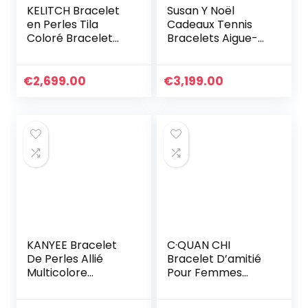
KELITCH Bracelet
Susan Y Noël
en Perles Tila
Cadeaux Tennis
Coloré Bracelet
Bracelets Aigue-
Réglable Femmes
marine Bijoux pour
Bracelets De
femmes Cristal
Cristal Bijoux
Bracelet Bijoux
€
2,699.00
€
3,199.00
Cadeaux pour
femmes
Anniversaire
Personnalisé
Graduation
Cadeaux
d’anniversaire
pour Maman
Dames
KANYEE Bracelet
C·QUAN CHI
De Perles Allié
Bracelet D’amitié
Multicolore
Pour Femmes
Bracelets D’amitié
Bracelet Réglable
Réglables Cadeau
Bijoux Bracelets En