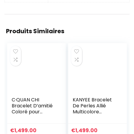
Produits Similaires
C·QUAN CHI
KANYEE Bracelet
Bracelet D’amitié
De Perles Allié
Coloré pour
Multicolore
Femmes Bracelets
Bracelets D’amitié
Extensibles De
Réglables Cadeau
Perles Tila
Fait A La Main pour
€
1,499.00
€
1,499.00