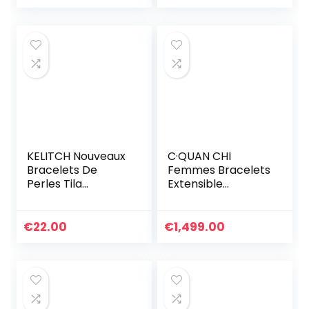
Bracelets Charme
Femmes-017A
KELITCH Nouveaux
C·QUAN CHI
Bracelets De
Femmes Bracelets
Perles Tila
Extensible
Bracelets
Bracelet D’amitié
D’enveloppant De
Bracelets Rang en
Brins Multi Couleur
Perles Miyuki Tila
€
22.00
€
1,499.00
Bracelets en Cuir
Colorés