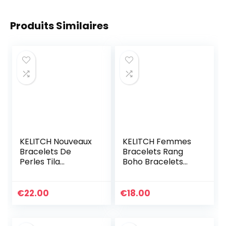
Produits Similaires
KELITCH Nouveaux
KELITCH Femmes
Bracelets De
Bracelets Rang
Perles Tila
Boho Bracelets
Bracelets
D’amitié En Miyuki
D’enveloppant De
Perles Bracelets
Brins Multi Couleur
D’été Plage
€
22.00
€
18.00
Bracelets en Cuir
Nouveau Bracelets
Arc-en-ciel