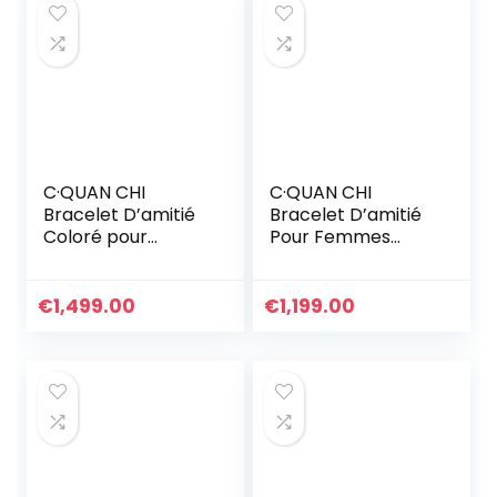
C·QUAN CHI
C·QUAN CHI
Bracelet D’amitié
Bracelet D’amitié
Coloré pour
Pour Femmes
Femmes Bracelets
Bracelet Réglable
Extensibles De
Bijoux Bracelets En
Perles Tila
Corde Tressée à
€
1,499.00
€
1,199.00
Bracelets Charme
La Main