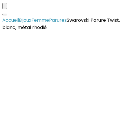
Accueil
Bijoux
Femme
Parures
Swarovski Parure Twist,
blanc, métal rhodié