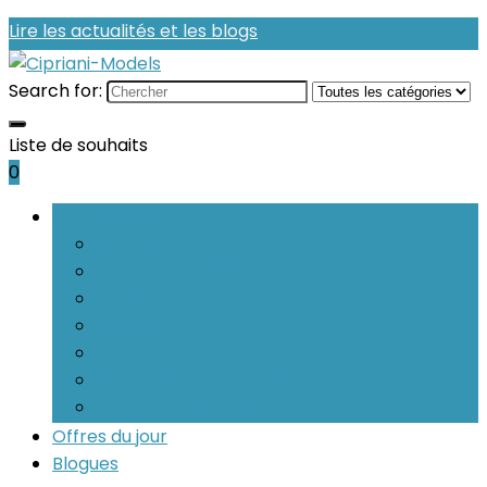
Lire les actualités et les blogs
Search for:
Liste de souhaits
0
Parcourir les catégories
Bracelets
Boucles d’oreilles
Bagues
Colliers
Parures
Pendentifs seuls et pièces
Charms et breloques
Offres du jour
Blogues