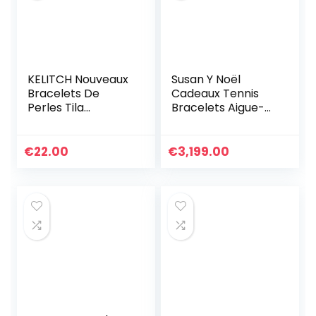
KELITCH Nouveaux
Susan Y Noël
Bracelets De
Cadeaux Tennis
Perles Tila
Bracelets Aigue-
Bracelets
marine Bijoux pour
D’enveloppant De
femmes Cristal
Brins Multi Couleur
Bracelet Bijoux
€
22.00
€
3,199.00
Bracelets en Cuir
Cadeaux pour
femmes
Anniversaire
Personnalisé
Graduation
Cadeaux
d’anniversaire
pour Maman
Dames