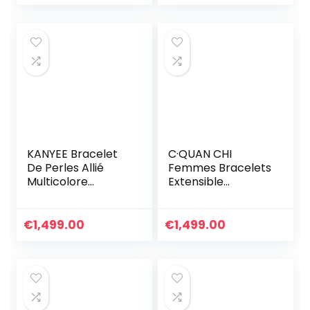
Faites à La Main
Bracelets Charme
De Coquille Yeux
KANYEE Bracelet
C·QUAN CHI
De Perles Allié
Femmes Bracelets
Multicolore
Extensible
Bracelets D’amitié
Bracelet D’amitié
Réglables Cadeau
Bracelets Rang en
Fait A La Main pour
Perles Miyuki Tila
€
1,499.00
€
1,499.00
Femmes-017A
Colorés