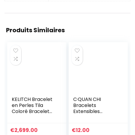
Produits Similaires
KELITCH Bracelet
C·QUAN CHI
en Perles Tila
Bracelets
Coloré Bracelet
Extensibles
Réglable Femmes
Classiques Pour
Bracelets De
Femmes Bracelets
Cristal Bijoux
D’amitié En Perle
€
2,699.00
€
12.00