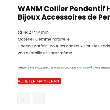
WANM Collier Pendentif Hi
Bijoux Accessoires de Pe
taille: 27*44mm
Matériel: Gemme naturelle
Cadeau parfait : pour les cadeaux. Pour les cad
votre famille et vous-même.
Amazon.fr Price:
€
3,229.00
(as of 02/01/2024 15:15 PST-
Details
)
&
FREE Shippin
ACHETER MAINTENANT