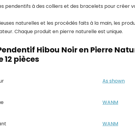
es pendentifs à des colliers et des bracelets pour créer vo
cieuses naturelles et les procédés faits à la main, les pro
eur. Chaque produit en pierre naturelle est unique.
endentif Hibou Noir en Pierre Natur
e 12 pièces
ur
‎As shown
ue
‎WANM
ant
‎WANM