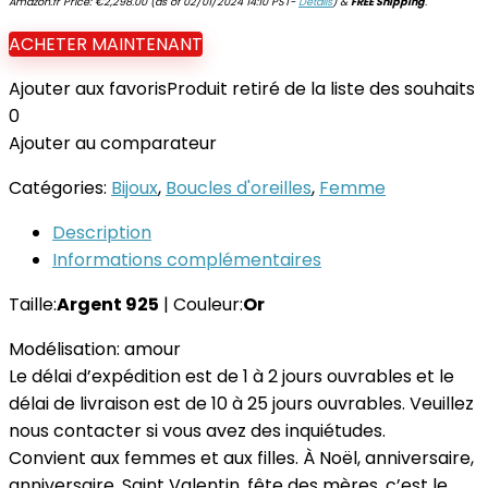
Amazon.fr Price:
€
2,298.00
(as of 02/01/2024 14:10 PST-
Details
)
&
FREE Shipping
.
ACHETER MAINTENANT
Ajouter aux favoris
Produit retiré de la liste des souhaits
0
Ajouter au comparateur
Catégories:
Bijoux
,
Boucles d'oreilles
,
Femme
Description
Informations complémentaires
Taille:
Argent 925
| Couleur:
Or
Modélisation: amour
Le délai d’expédition est de 1 à 2 jours ouvrables et le
délai de livraison est de 10 à 25 jours ouvrables. Veuillez
nous contacter si vous avez des inquiétudes.
Convient aux femmes et aux filles. À Noël, anniversaire,
anniversaire, Saint Valentin, fête des mères, c’est le