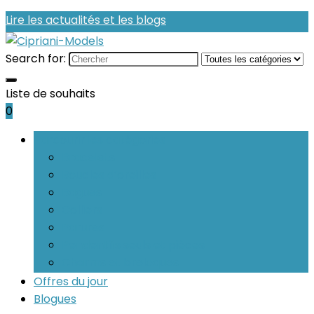
Lire les actualités et les blogs
Search for:
Liste de souhaits
0
Parcourir les catégories
Bracelets
Boucles d’oreilles
Bagues
Colliers
Parures
Pendentifs seuls et pièces
Charms et breloques
Offres du jour
Blogues