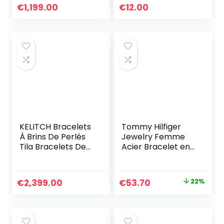
Corde Tressée à
D’amitié En Perle
€
1,199.00
€
12.00
La Main
Faites à La Main
Bracelets Charme
De Coquille Yeux
KELITCH Bracelets
Tommy Hilfiger
À Brins De Perlés
Jewelry Femme
Tila Bracelets De
Acier Bracelet en
Charme Bracelets
chaîne – 2701036
D’amitié Fait À La
Main D’exquis pour
Le
Le
€
2,399.00
€
53.70
22%
Les Femmes Filles
prix
prix
Bracelet
Personnalisé
initial
actuel
était :
est :