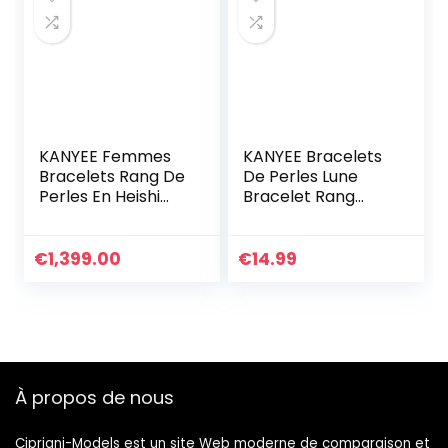
€69.00.
€53.70.
KANYEE Femmes
KANYEE Bracelets
Bracelets Rang De
De Perles Lune
Perles En Heishi
Bracelet Rang
Bracelet pendentif
Coloré Bracelets
En Perle De
De Corde Faits à
Coquillage Doré
La Main Pour
€
1,399.00
€
14.99
Plaqué Fait A La
Femmes – 23I
Main Bracelet
D’amitié Bohémien
À propos de nous
Cipriani-Models est un site Web moderne de comparaison et