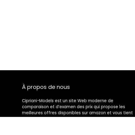
À propos de nous
Cipriani-Models est un site Web moderne de
comparaison et d’examen des prix qui propose les
meilleures offres disponibles sur amazon et vous tient
au courant des derniers blogs ajoutés. Toutes les
images sont la propriété de leurs propriétaires
respectifs. Tout le contenu cité est dérivé de leurs