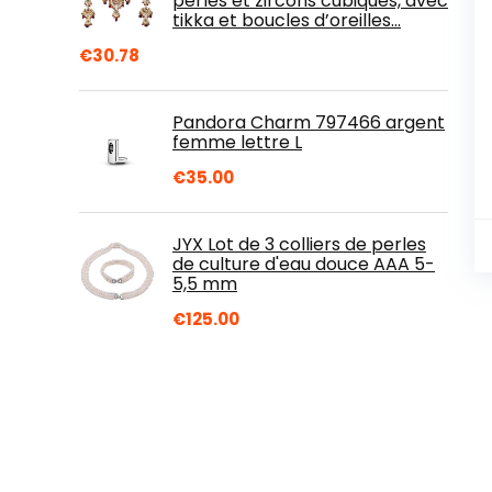
perles et zircons cubiques, avec
tikka et boucles d’oreilles…
€
30.78
Pandora Charm 797466 argent
femme lettre L
€
35.00
JYX Lot de 3 colliers de perles
de culture d'eau douce AAA 5-
5,5 mm
€
125.00