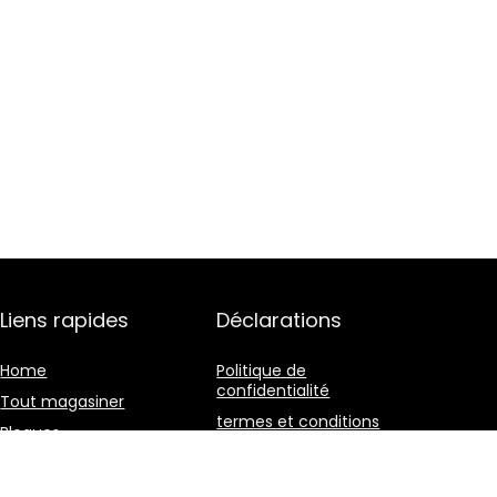
Liens rapides
Déclarations
Home
Politique de
confidentialité
Tout magasiner
termes et conditions
Blogues
Divulgation d’affiliation
Faire de la publicité
Nos boutiques en ligne