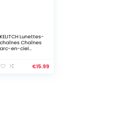
KELITCH Lunettes-
chaînes Chaînes
arc-en-ciel
Masque Femmes
Chaînes Pour
Collier De Masque
€
15.99
Boho Bijoux Tour
De Cou De Lettre
Collares De Mode
Colorés 2020
Colliers