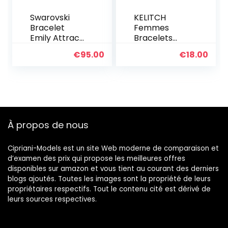
Swarovski
KELITCH
Bracelet
Femmes
Emily Attract
Bracelets
Femme,
Rang Boho
€
95.00
€
18.00
Coupe Ronde,
Bracelets
Métal Rhodié,
D’amitié En
Taille M, Blanc
Miyuki Perles
Bracelets
D’été Plage
Nouveau
Bracelets
À propos de nous
Arc-en-ciel
Cipriani-Models est un site Web moderne de comparaison et
d’examen des prix qui propose les meilleures offres
disponibles sur amazon et vous tient au courant des derniers
blogs ajoutés. Toutes les images sont la propriété de leurs
propriétaires respectifs. Tout le contenu cité est dérivé de
leurs sources respectives.