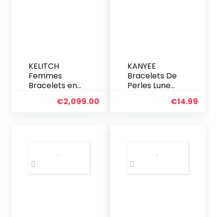
KELITCH
KANYEE
Femmes
Bracelets De
Bracelets en
Perles Lune
Perles Miyuki
Bracelet
€
2,099.00
€
14.99
Bonbons
Rang Coloré
Bracelets
Bracelets De
D’amitié
Corde Faits à
Colorés
La Main Pour
Bracelets De
Femmes – 23I
Perle TILA
Extensibles
Bijoux Fait À
La Main
Vintage