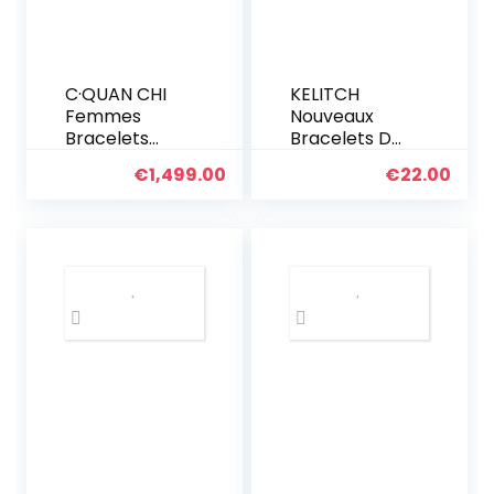
C·QUAN CHI
KELITCH
Femmes
Nouveaux
Bracelets
Bracelets De
Extensible
Perles Tila
€
1,499.00
€
22.00
Bracelet
Bracelets
D’amitié
D’enveloppa
Bracelets
nt De Brins
Rang en
Multi Couleur
Perles Miyuki
Bracelets en
Tila Colorés
Cuir