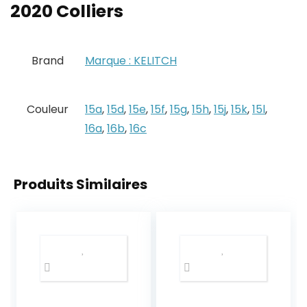
2020 Colliers
Brand
Marque : KELITCH
Couleur
15a
,
15d
,
15e
,
15f
,
15g
,
15h
,
15j
,
15k
,
15l
,
16a
,
16b
,
16c
Produits Similaires